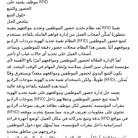
موظف يعتمد على RFID
الحضور
والتتبع
حلول التتبع
ملخص الحل
يُعد نظام تحديد حضور الموظفين وتحديد مواقعهم بتقنية RFID تقنيةً
متطورةً تُمكّن أصحاب العمل من إدارة قواهم العاملة بكفاءة. يستخدم
النظام تقنية تحديد الهوية بترددات الراديو (RFID) لتتبع حضور الموظفين
وموقعهم آنيًا. يضمن هذا النظام سجلات حضور دقيقة للموظفين، ويساعد
أصحاب العمل على تحديد أي حالات غياب أو تأخير.
تُعدّ الإدارة الفعّالة لحضور الموظفين ومواقعهم أمرًا بالغ الأهمية لأي
مؤسسة لضمان سير العمل بسلاسة وإنجاز المهام في الوقت المحدد. قد
يكون التتبع اليدوي لحضور الموظفين ومواقعهم معقدًا ويستغرق وقتًا
طويلاً، ولكن باستخدام تقنية تحديد الهوية بموجات الراديو (RFID)، يُمكن
أتمتة هذه العملية بكفاءة ودقة عالية.
يعتمد حل إدارة حضور الموظفين ومواقعهم على تقنية تحديد الهوية
بموجات الراديو (RFID) لأتمتة تتبع حضور الموظفين وتنقلاتهم داخل
مقرات المؤسسة. يُخصص لكل موظف بطاقة تعريف بموجات الراديو
(RFlID) تحتوي على معلومات تعريف فريدة، مما يسمح بتحديد موقعه
بدقة وتتبع تحركاته في مكان العمل. تُوضع أجهزة قراءة RFID في مواقع
استراتيجية داخل مقرات المؤسسة، مما يُسهّل تتبع دخول الموظفين
وخروجهم من مناطق محددة.
يُعزز هذا الحل أيضًا أمن مكان العمل من خلال تمكين المراقبة الفورية