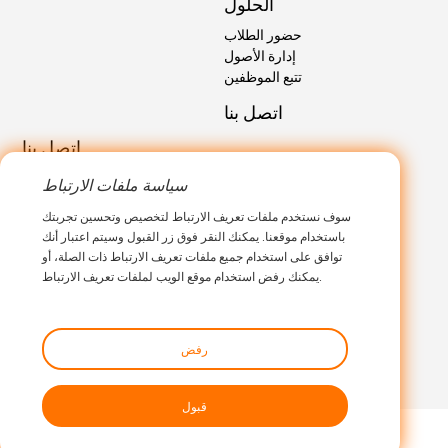
الحلول
حضور الطلاب
إدارة الأصول
تتبع الموظفين
اتصل بنا
اتصل بنا
sales@marktrace.com
البريد الإلكتروني:
سياسة ملفات الارتباط
هاتف: 0086-0755-26546392
سوف نستخدم ملفات تعريف الارتباط لتخصيص وتحسين تجربتك
باستخدام موقعنا. يمكنك النقر فوق زر القبول وسيتم اعتبار أنك
توافق على استخدام جميع ملفات تعريف الارتباط ذات الصلة، أو
يمكنك رفض استخدام موقع الويب لملفات تعريف الارتباط.
رفض
قبول
لشركة شنتشن ماركتريس المحدودة،
جميع الحقوق محفوظة