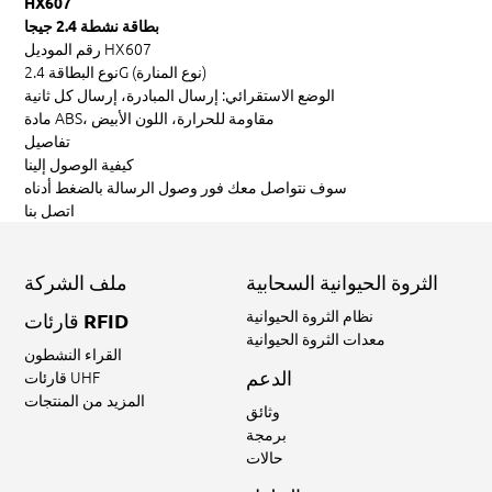
HX607
بطاقة نشطة 2.4 جيجا
HX607
رقم الموديل
البطاقة 2.4G (نوع المنارة)
نوع
الوضع الاستقرائي:
إرسال المبادرة، إرسال كل ثانية
ABS، مقاومة للحرارة، اللون الأبيض
مادة
تفاصيل
كيفية الوصول إلينا
سوف نتواصل معك فور وصول الرسالة بالضغط أدناه
اتصل بنا
الثروة الحيوانية السحابية
ملف الشركة
نظام الثروة الحيوانية
قارئات RFID
معدات الثروة الحيوانية
القراء النشطون
الدعم
قارئات UHF
المزيد من المنتجات
وثائق
برمجة
حالات