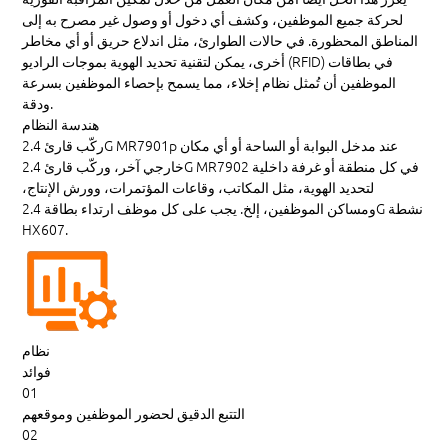
لحركة جميع الموظفين، وكشف أي دخول أو وصول غير مصرح به إلى
المناطق المحظورة. في حالات الطوارئ، مثل اندلاع حريق أو أي مخاطر
أخرى، يمكن لتقنية تحديد الهوية بموجات الراديو (RFID) في بطاقات
الموظفين أن تُمثل نظام إخلاء، مما يسمح بإحصاء الموظفين بسرعة
ودقة.
هندسة النظام
ركّب قارئ 2.4G MR7901p عند مدخل البوابة أو الساحة أو أي مكان
خارجي آخر، وركّب قارئ 2.4G MR7902 في كل منطقة أو غرفة داخلية
لتحديد الهوية، مثل المكاتب، وقاعات المؤتمرات، وورش الإنتاج،
ومساكن الموظفين، إلخ. يجب على كل موظف ارتداء بطاقة 2.4G نشطة
HX607.
نظام
فوائد
01
التتبع الدقيق لحضور الموظفين وموقعهم
02