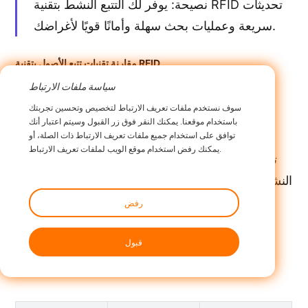
نصيحة: يوفر لك التتبع النشط بتقنية RFID تحديثات
سريعة وعمليات بحث سهلة وأمانًا قويًا لأغراضك.
مقارنة تقنيات تتبع الأصول بتقنية RFID
سياسة ملفات الارتباط
RFID النشط مقابل RFID السلبي
سوف نستخدم ملفات تعريف الارتباط لتخصيص وتحسين تجربتك
باستخدام موقعنا. يمكنك النقر فوق زر القبول وسيتم اعتبار أنك
المدى والتردد
توافق على استخدام جميع ملفات تعريف الارتباط ذات الصلة، أو
يمكنك رفض استخدام موقع الويب لملفات تعريف الارتباط.
من المهم معرفة مدى تتبع تقنية RFID. تستخدم تقنية
RFID النشطة بطارية لإرسال الإشارات لمسافات بعيدة.
أما تقنية RFID السلبية، فلا تحتوي على بطارية، بل
رفض
تستمد طاقتها من القارئ. هذا يجعل كل نظام يعمل
قبول
بطرق مختلفة.
يوضح الجدول أدناه اختلاف
التردد
والمدى بينهما: