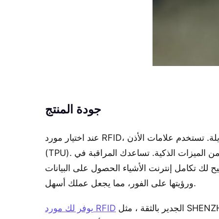
جودة المنتج
عند اختيار مورد RFID، فأنت تريد منتجات تعمل بشكل جيد وتدوم لفترة طويلة. تستخدم علامات الأذن RFID الجيدة مواد صلبة مثل البولي يوريثين الحراري
(TPU). يمكن لهذه المادة التعامل مع سوء الأحوال الجوية والاستخدام اليومي في المزرعة. يجب عليك أيضًا التحقق من الميزات الذكية. تساعدك المراقبة في
 لك تكامل إنترنت الأشياء الحصول على البيانات
ورؤيتها على الفور، مما يجعل عملك أسهل.
الجدير بالثقة ، مثل SHENZHEN MARKTRACE CO.,LTD، حلولًا جديدة. تستخدم علامة الأذن ZR3658 Biochip الاتصال اللاسلكي
يوفر لك مورد RFID