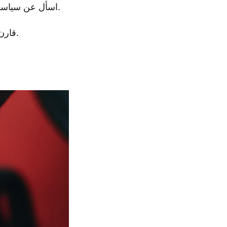
اسأل عن سياسات دعم ما بعد البيع والضمان حتى تتمكن من حماية أموالك والحصول على المساعدة إذا كنت في حاجة إليها.
قارن بين الموردين المختلفين من خلال النظر إلى جودة المنتج والسعر والدعم للعثور على أفضل مورد لمزرعتك.