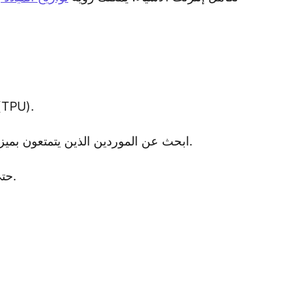
الذين يبيعون علامات الأذن القوية المصنوعة من مواد صلبة مثل البولي يوريثين 
ابحث عن الموردين الذين يتمتعون بميزات ذكية مثل المراقبة في الوقت الفعلي وتكامل إنترنت الأشياء لمساعدتك في إدارة مزرعتك بشكل أفضل.
تأكد من حصول المورد على شهادات مهمة مثل ISO 9001:2015 وICAR حتى تعرف أن منتجاته جيدة وموثوقة.