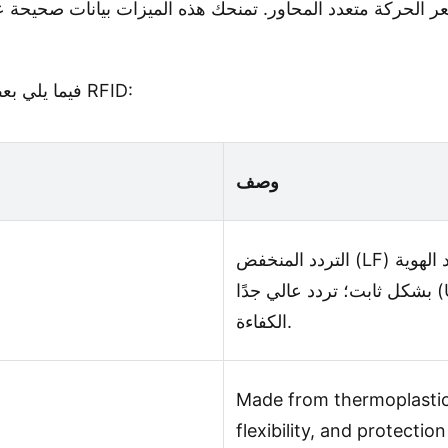
لحركة متعدد المحاور. تمنحك هذه الميزات بيانات صحيحة عن حي
لعلامات الأذن الحيوانية RFID:
فيما يلي ب
وصف
التردد المنخفض (LF) عند 125 كيلو هرتز أو 134.2 كيلو هرتز لتحديد الهوية
بشكل ثابت؛ تردد عالي جدًا (UHF) عند 860-960 ميجاهرتز لتحسين
الكفاءة.
Made from thermoplastic
flexibility, and protecti