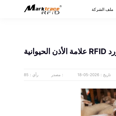
ملف الشركة
ملف الشركة
 RFID المورد
تاريخ：2026-05-18
مصدر：
رأي：85