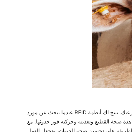
عندما تبحث عن مورد RFID جيد لعلامات الأذن الحيوانية، فأنت بحاجة إلى أكثر من مجرد منتج. تريد التكنولوجيا التي تغير مزرعتك. تتيح لك أنظمة RFID المتقدمة
دة صحة القطيع وتغذيته وحركته فور حدوثها. مع
لطريقة على تحسين صحة الحيوان، وتجعل العمل