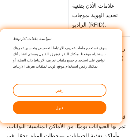
علامات الأذن بتقنية
تحديد الهوية بموجات
الراديو (RFID).
سياسة ملفات الارتباط
سوف نستخدم ملفات تعريف الارتباط لتخصيص وتحسين تجربتك
راجع عملية تحديد الهوية
التقييمات الدورية
باستخدام موقعنا. يمكنك النقر فوق زر القبول وسيتم اعتبار أنك
بموجات الراديو (RFID)
توافق على استخدام جميع ملفات تعريف الارتباط ذات الصلة، أو
يمكنك رفض استخدام موقع الويب لملفات تعريف الارتباط.
الخاصة بك وقم
بتحسينها
رفض
إعداد أجهزة القراءة
قبول
ضع قارئ الترددات اللاسلكية (RFID) في الأماكن التي
تمر بها الحيوانات يوميًا. من الأماكن المناسبة: البوابات،
وأماكن تغذية الحيوانات، ومحطات المياه. تجوّل في