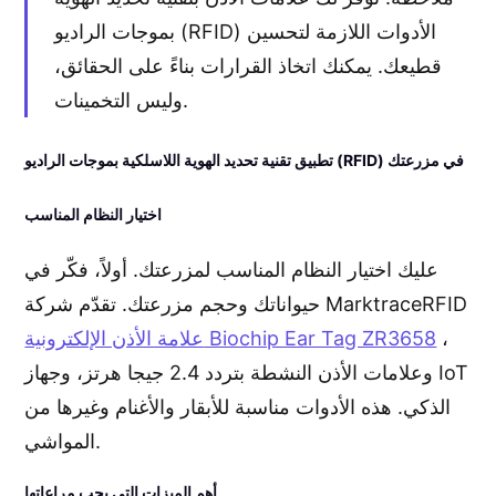
بموجات الراديو (RFID) الأدوات اللازمة لتحسين
قطيعك. يمكنك اتخاذ القرارات بناءً على الحقائق،
وليس التخمينات.
تطبيق تقنية تحديد الهوية اللاسلكية بموجات الراديو (RFID) في مزرعتك
اختيار النظام المناسب
عليك اختيار النظام المناسب لمزرعتك. أولاً، فكّر في
حيواناتك وحجم مزرعتك. تقدّم شركة MarktraceRFID
،
علامة الأذن الإلكترونية Biochip Ear Tag ZR3658
وعلامات الأذن النشطة بتردد 2.4 جيجا هرتز، وجهاز IoT
الذكي. هذه الأدوات مناسبة للأبقار والأغنام وغيرها من
المواشي.
أهم الميزات التي يجب مراعاتها