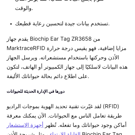
والوقت.
تستخدم بيانات جيدة لتحسين رعاية قطيعك.
يقدم جهاز Biochip Ear Tag ZR3658 من
MarktraceRFID مزايا إضافية، فهو يقيس درجة حرارة
الأذن وحركتها باستخدام مستشعراته. ويرسل الجهاز
هذه البيانات لاسلكيًا إلى جهاز الكمبيوتر أو الهاتف، لتكون
على اطلاع دائم بحالة حيواناتك الأليفة.
دورها في الإدارة الحديثة للحيوانات
لقد غيّرت تقنية تحديد الهوية بموجات الراديو (RFID)
طريقة تعامل الناس مع الحيوانات. الآن يمكنك معرفة
أماكن وجود حيواناتك وما تفعله. تُظهر
أجهزة الاستشعار
القابلة للارتداء
، مثل شريحة الأذن Biochip Ear Tag