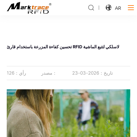
AR
تحسين كفاءة المزرعة باستخدام قارئ RFID لاسلكي لتتبع الماشية
تاريخ：2026-03-23
مصدر：
رأي：126