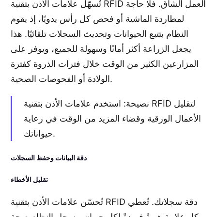
تُسهّل علامات الأذن بتقنية RFID العمل الشاق. فلا حاجة
لمطاردة الماشية أو فحص كل رأس يدويًا، إذ يقوم
النظام بتتبع الحيوانات وتحديث السجلات تلقائيًا. هذا
يجعل الزراعة أكثر أمانًا وسهولة للجميع، ويوفر على
المزارعين الكثير من الوقت خلال فترات الذروة كفترة
الولادة أو الفحوصات الصحية.
نصيحة: استخدم علامات الأذن بتقنية RFID لتقليل
الأعمال الورقية وقضاء المزيد من الوقت في رعاية
حيواناتك.
دقة البيانات وحفظ السجلات
تقليل الأخطاء
تُحسّن علامات الأذن بتقنية RFID دقة سجلاتك. تُعطي
كل علامة هويةً فريدةً لكل حيوان. يسجل النظام صحة