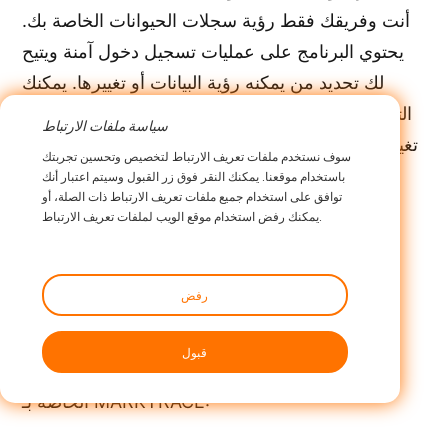
أنت وفريقك فقط رؤية سجلات الحيوانات الخاصة بك.
يحتوي البرنامج على عمليات تسجيل دخول آمنة ويتيح
لك تحديد من يمكنه رؤية البيانات أو تغييرها. يمكنك
التحكم في من يمكنه الاطلاع على معلومات حيوانك أو
سياسة ملفات الارتباط
تغييرها أو مشاركتها. وهذا يحافظ على تفاصيل مزرعتك
سوف نستخدم ملفات تعريف الارتباط لتخصيص وتحسين تجربتك
أو مزرعتك آمنة من الآخرين.
باستخدام موقعنا. يمكنك النقر فوق زر القبول وسيتم اعتبار أنك
توافق على استخدام جميع ملفات تعريف الارتباط ذات الصلة، أو
يمكنك رفض استخدام موقع الويب لملفات تعريف الارتباط.
نصيحة: قم دائمًا بتحديث برنامج MARKTRACE
الخاص بك للحصول على أحدث إصلاحات الأمان
والأخطاء. وهذا يحافظ على أمان بياناتك ويعمل
رفض
نظامك بشكل جيد.
قبول
فيما يلي نظرة سريعة على ميزات التوافق والأمان
الخاصة بـ MARKTRACE: