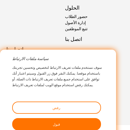
الحلول
حضور الطلاب
إدارة الأصول
تتبع الموظفين
اتصل بنا
اتصل بنا
sales@marktrace.com
البريد الإلكتروني:
سياسة ملفات الارتباط
هاتف: 0086-0755-26546392
سوف نستخدم ملفات تعريف الارتباط لتخصيص وتحسين تجربتك
باستخدام موقعنا. يمكنك النقر فوق زر القبول وسيتم اعتبار أنك
توافق على استخدام جميع ملفات تعريف الارتباط ذات الصلة، أو
يمكنك رفض استخدام موقع الويب لملفات تعريف الارتباط.
رفض
قبول