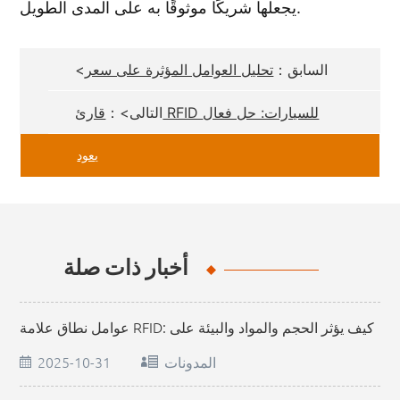
يجعلها شريكًا موثوقًا به على المدى الطويل.
<السابق：
تحليل العوامل المؤثرة على سعر
أجهزة قراءة RFID للسيارات
التالى>：
قارئ RFID للسيارات: حل فعال
للتعريف اللاسلكي والبعيد المدى
يعود
أخبار ذات صلة
عوامل نطاق علامة RFID: كيف يؤثر الحجم والمواد والبيئة على
الأداء
المدونات
2025-10-31